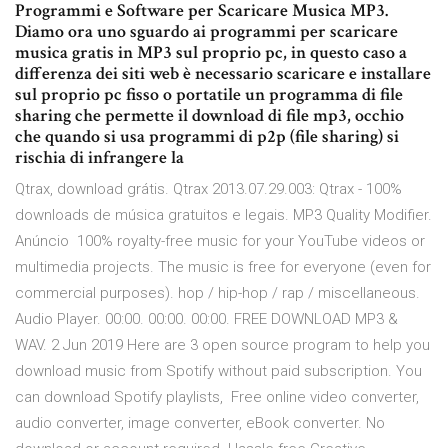
Programmi e Software per Scaricare Musica MP3.
Diamo ora uno sguardo ai programmi per scaricare
musica gratis in MP3 sul proprio pc, in questo caso a
differenza dei siti web è necessario scaricare e installare
sul proprio pc fisso o portatile un programma di file
sharing che permette il download di file mp3, occhio
che quando si usa programmi di p2p (file sharing) si
rischia di infrangere la
Qtrax, download grátis. Qtrax 2013.07.29.003: Qtrax - 100%
downloads de música gratuitos e legais. MP3 Quality Modifier.
Anúncio 100% royalty-free music for your YouTube videos or
multimedia projects. The music is free for everyone (even for
commercial purposes). hop / hip-hop / rap / miscellaneous.
Audio Player. 00:00. 00:00. 00:00. FREE DOWNLOAD MP3 &
WAV. 2 Jun 2019 Here are 3 open source program to help you
download music from Spotify without paid subscription. You
can download Spotify playlists, Free online video converter,
audio converter, image converter, eBook converter. No