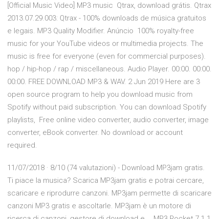
[Official Music Video] MP3 music Qtrax, download grátis. Qtrax
2013.07.29.003: Qtrax - 100% downloads de música gratuitos
e legais. MP3 Quality Modifier. Anúncio 100% royalty-free
music for your YouTube videos or multimedia projects. The
music is free for everyone (even for commercial purposes).
hop / hip-hop / rap / miscellaneous. Audio Player. 00:00. 00:00.
00:00. FREE DOWNLOAD MP3 & WAV. 2 Jun 2019 Here are 3
open source program to help you download music from
Spotify without paid subscription. You can download Spotify
playlists, Free online video converter, audio converter, image
converter, eBook converter. No download or account
required.
11/07/2018 · 8/10 (74 valutazioni) - Download MP3jam gratis.
Ti piace la musica? Scarica MP3jam gratis e potrai cercare,
scaricare e riprodurre canzoni. MP3jam permette di scaricare
canzoni MP3 gratis e ascoltarle. MP3jam è un motore di
ricerca di canzoni, gestore di download e … MP3 Rocket 7.1.1